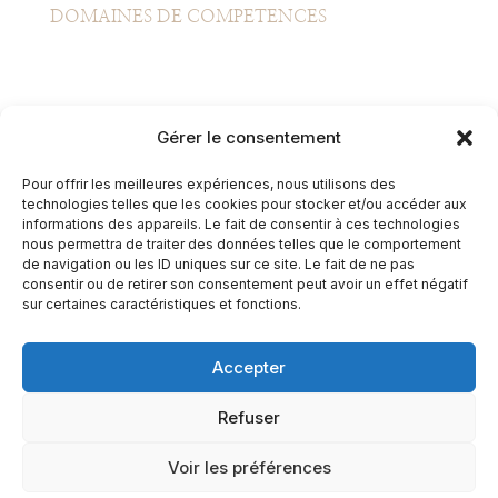
DOMAINES DE COMPETENCES
Gérer le consentement
CONTACT INFO
Pour offrir les meilleures expériences, nous utilisons des
technologies telles que les cookies pour stocker et/ou accéder aux
1 rue de l'industrie
informations des appareils. Le fait de consentir à ces technologies
nous permettra de traiter des données telles que le comportement
de navigation ou les ID uniques sur ce site. Le fait de ne pas
Business Center
consentir ou de retirer son consentement peut avoir un effet négatif
sur certaines caractéristiques et fonctions.
74000 Annecy
+33 (0)6 13 53 26 91
Accepter
Refuser
Voir les préférences