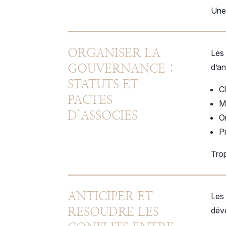
Une 
ORGANISER LA
Les 
d’an
GOUVERNANCE :
STATUTS ET
C
PACTES
M
D’ASSOCIES
O
P
Trop
ANTICIPER ET
Les 
déve
RESOUDRE LES