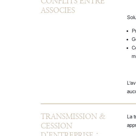
CONFLITS ENTRE
ASSOCIES
Solu
Pr
G
Co
m
L’av
aucu
TRANSMISSION &
La t
appr
CESSION
D’ENTREPRISE :