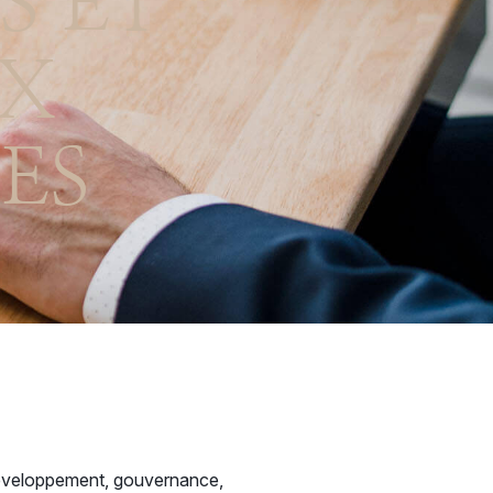
S ET
UX
ES
, développement, gouvernance,