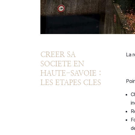
CREER SA
La r
SOCIETE EN
HAUTE-SAVOIE :
Poin
LES ETAPES CLES
C
i
Ré
F
de