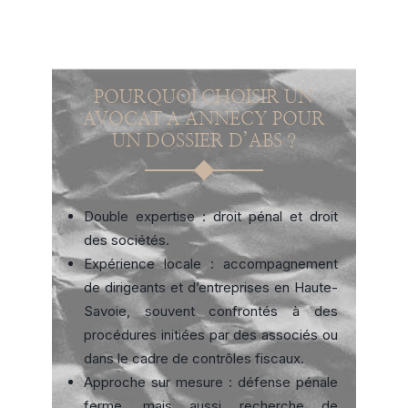
POURQUOI CHOISIR UN
AVOCAT A ANNECY POUR
UN DOSSIER D’ABS ?
Double expertise : droit pénal et droit
des sociétés.
Expérience locale : accompagnement
de dirigeants et d’entreprises en Haute-
Savoie, souvent confrontés à des
procédures initiées par des associés ou
dans le cadre de contrôles fiscaux.
Approche sur mesure : défense pénale
ferme, mais aussi recherche de