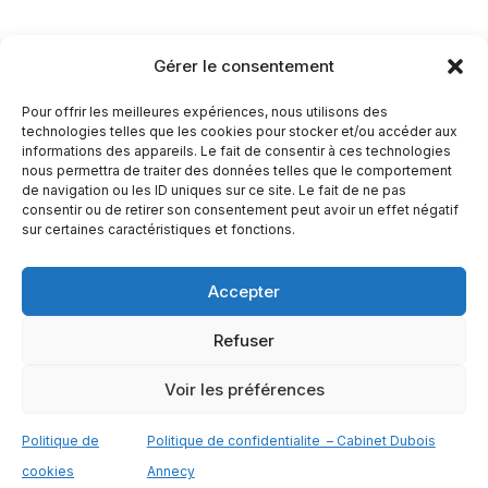
Gérer le consentement
CONTACT INFO
Pour offrir les meilleures expériences, nous utilisons des
technologies telles que les cookies pour stocker et/ou accéder aux
1 rue de l'industrie
informations des appareils. Le fait de consentir à ces technologies
nous permettra de traiter des données telles que le comportement
de navigation ou les ID uniques sur ce site. Le fait de ne pas
Business Center
consentir ou de retirer son consentement peut avoir un effet négatif
sur certaines caractéristiques et fonctions.
74000 Annecy
+33 (0)6 13 53 26 91
Accepter
Refuser
Voir les préférences
EDC Avocat © 2026 - Tous droits réservés
Politique de
Politique de confidentialite – Cabinet Dubois
cookies
Annecy