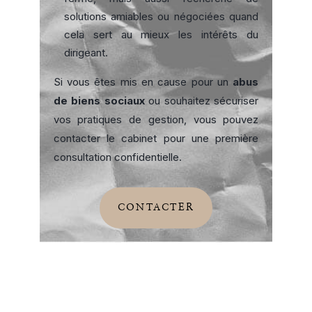
solutions amiables ou négociées quand
cela sert au mieux les intérêts du
dirigeant.
Si vous êtes mis en cause pour un
abus
de biens sociaux
ou souhaitez sécuriser
vos pratiques de gestion, vous pouvez
contacter le cabinet pour une première
consultation confidentielle.
CONTACTER