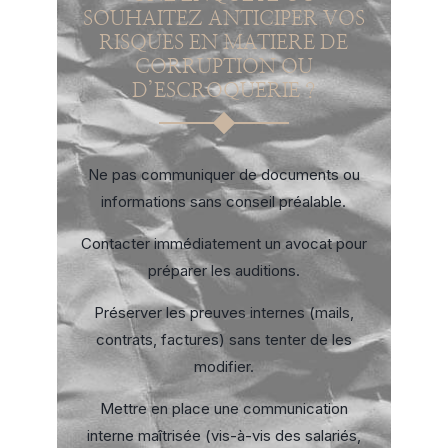
SOUHAITEZ ANTICIPER VOS
RISQUES EN MATIERE DE
CORRUPTION OU
D’ESCROQUERIE ?
Ne pas communiquer de documents ou
informations sans conseil préalable.
Contacter immédiatement un avocat pour
préparer les auditions.
Préserver les preuves internes (mails,
contrats, factures) sans tenter de les
modifier.
Mettre en place une communication
interne maîtrisée (vis-à-vis des salariés,