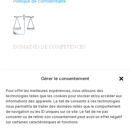
Politique de confidentialité
DOMAINES DE COMPETENCES
Gérer le consentement
CONTACT INFO
Pour offrir les meilleures expériences, nous utilisons des
technologies telles que les cookies pour stocker et/ou accéder aux
1 rue de l'industrie
informations des appareils. Le fait de consentir à ces technologies
nous permettra de traiter des données telles que le comportement
de navigation ou les ID uniques sur ce site. Le fait de ne pas
Business Center
consentir ou de retirer son consentement peut avoir un effet négatif
sur certaines caractéristiques et fonctions.
74000 Annecy